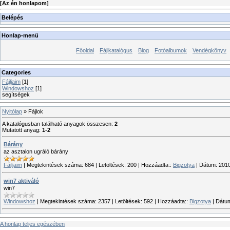
[
Az én honlapom
]
Belépés
Honlap-menü
Főoldal
Fájlkatalógus
Blog
Fotóalbumok
Vendégkönyv
Categories
Fájljaim
[1]
Windowshoz
[1]
segítségek
Nyitólap
»
Fájlok
A katalógusban található anyagok összesen
:
2
Mutatott anyag
:
1-2
Bárány
az asztalon ugráló bárány
Fájljaim
|
Megtekintések száma:
684
|
Letöltések:
200
|
Hozzáadta::
Bigzotya
|
Dátum:
201
win7 aktiváló
win7
Windowshoz
|
Megtekintések száma:
2357
|
Letöltések:
592
|
Hozzáadta::
Bigzotya
|
Dátu
A honlap teljes egészében