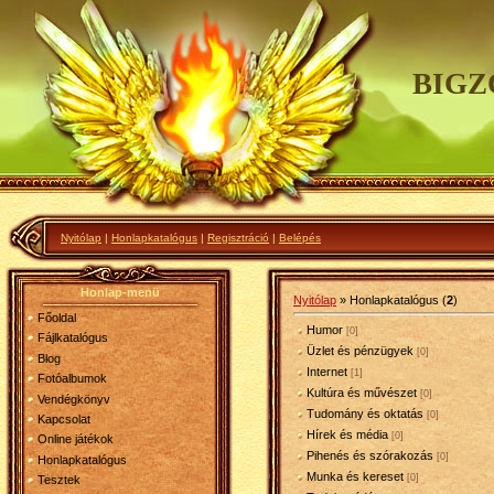
BIGZ
Nyitólap
|
Honlapkatalógus
|
Regisztráció
|
Belépés
Honlap-menü
Nyitólap
»
Honlapkatalógus
(
2
)
Főoldal
Humor
[0]
Fájlkatalógus
Üzlet és pénzügyek
[0]
Blog
Internet
[1]
Fotóalbumok
Kultúra és művészet
[0]
Vendégkönyv
Tudomány és oktatás
[0]
Kapcsolat
Hírek és média
[0]
Online játékok
Pihenés és szórakozás
[0]
Honlapkatalógus
Munka és kereset
[0]
Tesztek