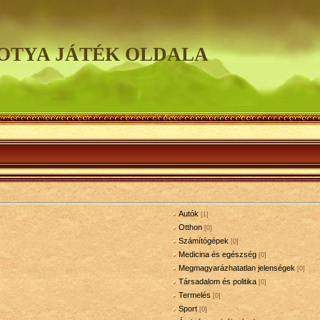
OTYA JÁTÉK OLDALA
Autók
[1]
Otthon
[0]
Számítógépek
[0]
Medicina és egészség
[0]
Megmagyarázhatatlan jelenségek
[0]
Társadalom és politika
[0]
Termelés
[0]
Sport
[0]