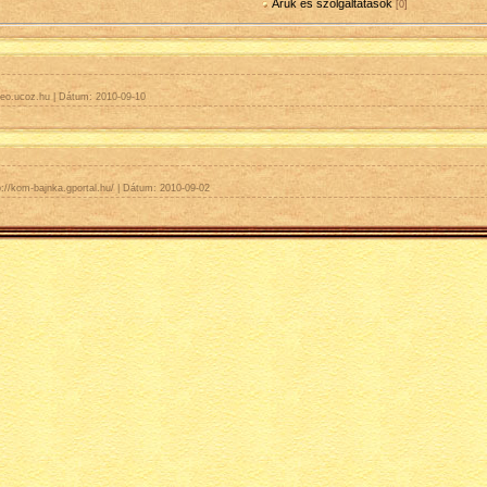
Áruk és szolgáltatások
[0]
eo.ucoz.hu
|
Dátum:
2010-09-10
p://kom-bajnka.gportal.hu/
|
Dátum:
2010-09-02