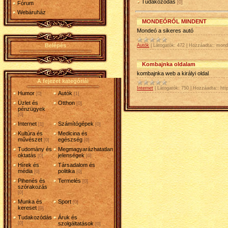
Tudakozódás
[0]
Fórum
Webáruház
MONDEÓRÓL MINDENT
Mondeó a sikeres autó
Belépés
Autók
|
Látogatók:
472
|
Hozzáadta::
mond
Kombajnka oldalam
kombajnka web a királyi oldal
A fejezet kategóriái
Internet
|
Látogatók:
750
|
Hozzáadta::
htt
Humor
Autók
[0]
[1]
Üzlet és
Otthon
[0]
pénzügyek
[0]
Internet
Számítógépek
[1]
[0]
Kultúra és
Medicina és
művészet
egészség
[0]
[0]
Tudomány és
Megmagyarázhatatlan
oktatás
jelenségek
[0]
[0]
Hírek és
Társadalom és
média
politika
[0]
[0]
Pihenés és
Termelés
[0]
szórakozás
[0]
Munka és
Sport
[0]
kereset
[0]
Tudakozódás
Áruk és
[0]
szolgáltatások
[0]