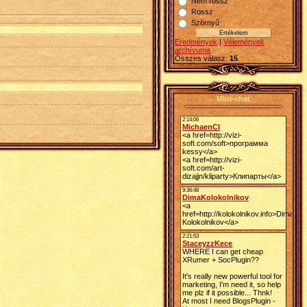
Nem rossz
Rossz
Szörnyű
Eredmények
|
Vélemények
archívuma
Összes válasz:
15
Mini-chat