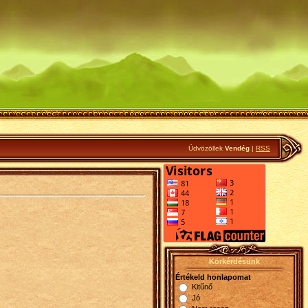
Üdvözöllek
Vendég
|
RSS
Körkérdésünk
Értékeld honlapomat
Kitűnő
Jó